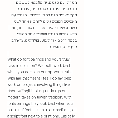
מסורתי. עם פונטים, זה מתבטא כששמים 
פונט סריפי ליד פונט סנס סריפי, או פונט 
סקריפט ליד פונט דפוס. בקיצור - פונטים עם 
מאפיינים הפוכים נוטים להחמיא אחד לשני. 
כשמחפשים פונטים שעובדים טוב ביחד, תמיד 
כדאי לחפש פונטים ששונים אחד מהשני 
בכמה דרכים - גדול/קטן, בולד/לייט, צר/רחב, 
סריף/סנס, רגוע/כיפי.
-
What do font pairings and yours truly 
have in common? We both work best 
when you combine our opposite traits! 
With me, that means I feel I do my best 
work on projects involving things like 
Hebrew/English bilingual design or 
modern takes on Jewish tradition. With 
fonts pairings, they look best when you 
put a serif font next to a sans serif one, or 
a script font next to a print one. Basically 