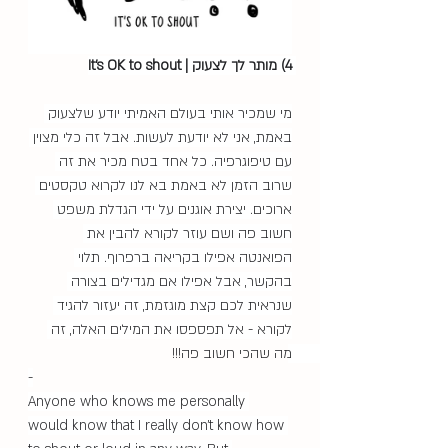
4) מותר לך לצעוק | It's OK to shout 
מי שמכיר אותי בעולם האמיתי יודע שלצעוק 
באמת, אני לא יודעת לעשות. אבל זה כלי מצוין 
עם טיפוגרפיה. כל אחד בטח מכיר את זה 
שרוב הזמן לא באמת בא לנו לקרוא טקסטים 
ארוכים. יצירת אוגנים על ידי הגדלת משפט 
חשוב פה ושם עוזר לקורא להבין את 
הפואנטה אפילו בקריאה ברפרוף. תלוי 
בהקשר, אבל אפילו אם מגדילים בצורה 
שנראית לכם קצת מוגזמת, זה יעזור להגיד 
לקורא - אל תפספסו את המילים האלה, זה 
מה שהכי חשוב פה!!! 
-
Anyone who knows me personally 
would know that I really don't know how 