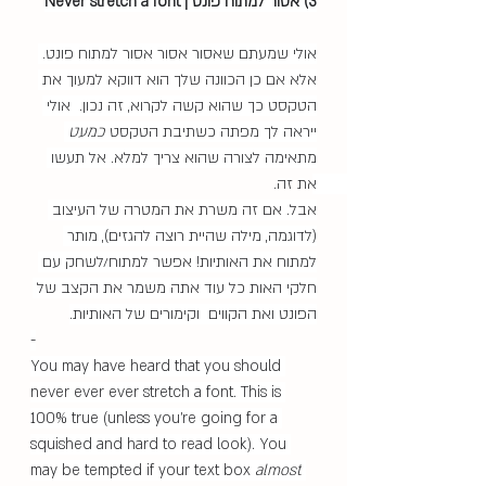
3) אסור למתוח פונט | Never stretch a font
אולי שמעתם שאסור אסור אסור למתוח פונט. 
אלא אם כן הכוונה שלך הוא דווקא למעוך את 
הטקסט כך שהוא קשה לקרוא, זה נכון.  אולי 
ייראה לך מפתה כשתיבת הטקסט 
כמעט
מתאימה לצורה שהוא צריך למלא. אל תעשו 
את זה. 
אבל. אם זה משרת את המטרה של העיצוב 
(לדוגמה, מילה שהיית רוצה להגזים), מותר 
למתוח את האותיות! אפשר למתוח/לשחק עם 
חלקי האות כל עוד אתה משמר את הקצב של 
הפונט ואת הקווים  וקימורים של האותיות.
-
You may have heard that you should 
never ever ever stretch a font. This is 
100% true (unless you're going for a 
squished and hard to read look). You 
may be tempted if your text box 
almost