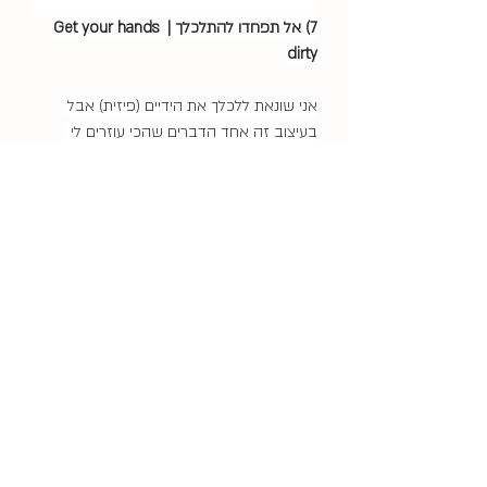
7) אל תפחדו להתלכלך | Get your hands 
dirty 
אני שונאת ללכלך את הידיים (פיזית) אבל 
בעיצוב זה אחד הדברים שהכי עוזרים לי  
לעצב בצורה ייחודית ומעניינת. סידרתם את כל 
הטקסטים שלכם יפה ומסודר? ריווחתם נכון? 
הגבלתם כמות פונטים? המסר שלכם עובר? 
יופי! אבל אולי זה מרגיש לכם קצת אנמי ואתם 
רוצים להוסיף קצת אישיות. תנסו להשתמש 
בפונט קצת לא צפוי. ללוק קצת פחות נוקשה, 
תנסו לעשות טרייסינג על גבי הכותרות. (אחלה 
נקודת התחלה אם אתם מתעניינים בלטרינג). 
אולי תשטחו את הפונט (בכותרות, לא בטקסט 
רץ) ואז אפשר לשחק עם האותיות עצמם - 
אולי למתוח אותיות (בצורה נכונה ומכבדת 
לאות), לבלגן קצת את המיקום, או לשחק עם 
הגדלים. עוד אופציה כמובן היא להוסיף קצת 