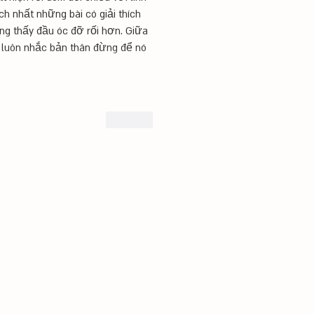
ch nhất những bài có giải thích 
ong thấy đầu óc đỡ rối hơn. Giữa 
 luôn nhắc bản thân đừng để nó 
לייק