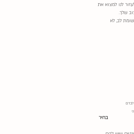
עזור לנו למצוא את 
וב שלך.
ומת לב, לא 
 מלכוש עם פונט היבו של GoogleFonts לבדם 
  
בחיר
נטים שיש להם 