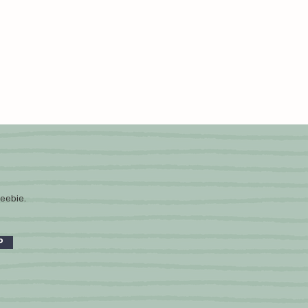
eebie.
P