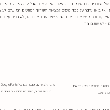
י אתם יודעים, אין טוב ורע אינהרנטי בעיצוב, אבל יש כללים שיכולים ל
ו. אז בואו נדבר על כמה טיפים למציאת השידוך הפונטים המושלם לעיצ
הוא קונטרסט: מציאת הפכים שמשלימים אחד את השני, לא רבים על התש
- לא שונים מדי. 
פונט
פונט מרגלית ופונט אליזבת - 2 פונטים שדורשים כל אחד את 
פונטים טובים, ביחד לא מחמיאים אחד לשני
מת הלב.
ירת הקונטרסט הזה הוא, כמובן, בחירת הפונטים. כדאי להתחיל עם פו