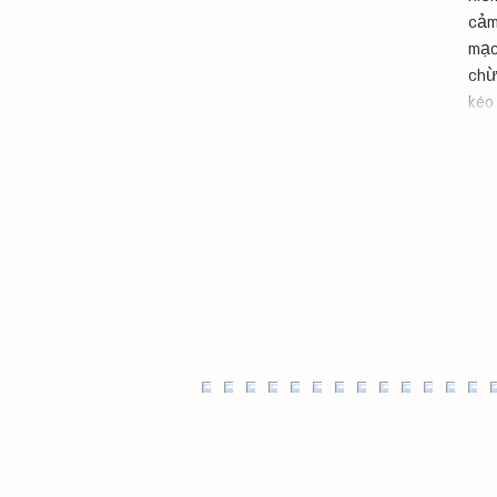
cảm
mạc
chừ
kéo 