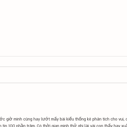
איך פו
איך ליצור פונט מהכתב יד שלך
ớc giờ mình cũng hay lướt mấy bài kiểu thống kê phân tích cho vui, 
 tin 100 phần trăm. Có thời gian mình thử ghi lại vài con thấy hay xuấ