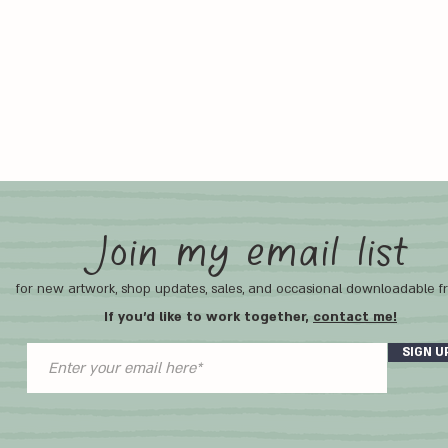
Join my email list
for new artwork, shop updates, sales, and occasional downloadable fr
If you'd like to work together,
contact me!
SIGN U