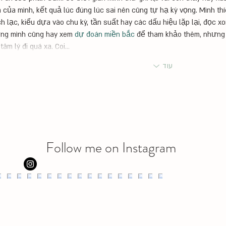
 của mình, kết quả lúc đúng lúc sai nên cũng tự hạ kỳ vọng. Mình thí
h lạc, kiểu dựa vào chu kỳ, tần suất hay các dấu hiệu lặp lại, đọc x
ng mình cũng hay xem 
dự đoán miền bắc
 để tham khảo thêm, nhưng
tâm lý đi quá xa. Coi…
עוד
Follow me on Instagram