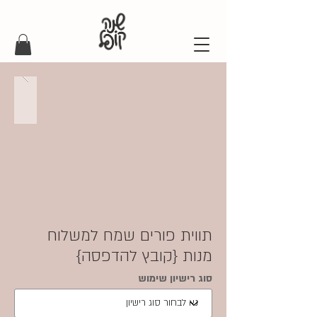
תווית פורים שמח למשלוח
מנות {קובץ להדפסה}
סוג רישיון שימוש