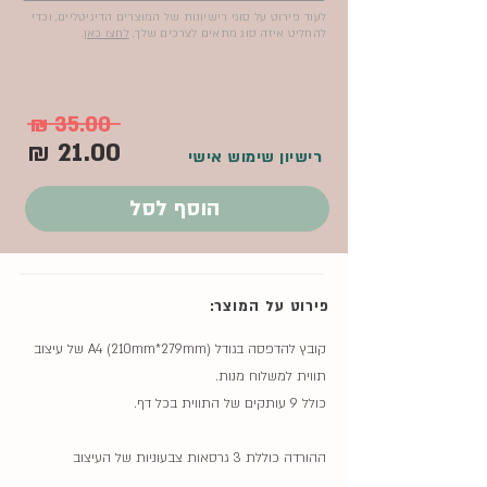
לעוד פירוט על סוגי רישיונות של המוצרים הדיגיטליים, וכדי
להחליט איזה סוג מתאים לצרכים שלך,
לחצו כאן
.
35.00 ₪
21.00 ₪
רישיון שימוש אישי
הוסף לסל
פירוט על המוצר:
קובץ להדפסה בגודל A4 (210mm*279mm) של עיצוב
תווית למשלוח מנות.
כולל 9 עותקים של התווית בכל דף.
ההורדה כוללת 3 גרסאות צבעוניות של העיצוב